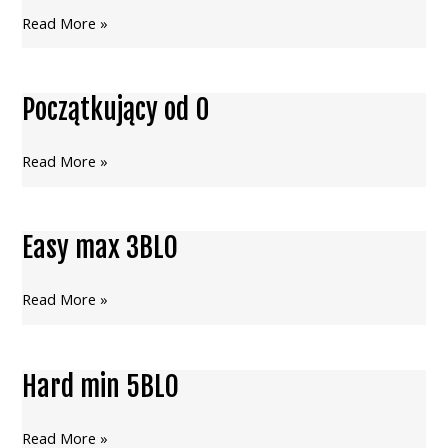
Read More »
Początkujący od 0
Początkujący
od
0
Read More »
Easy max 3BLO
Easy
max
3BLO
Read More »
Hard min 5BLO
Hard
min
5BLO
Read More »