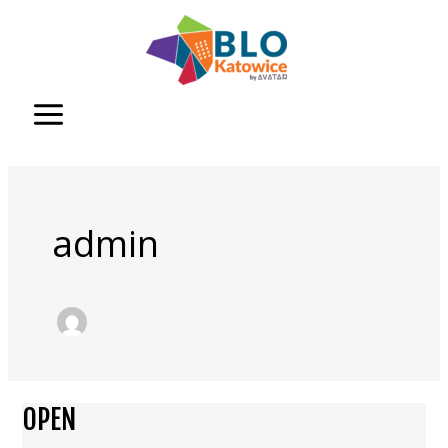
Przejdź
do
treści
admin
OPEN
OPEN