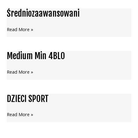
Średniozaawansowani
Średniozaawansowani
Read More »
Medium Min 4BLO
Medium
Min
4BLO
Read More »
DZIECI SPORT
DZIECI
SPORT
Read More »