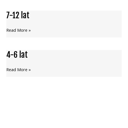
7-12 lat
7-
12
lat
Read More »
4-6 lat
4-
6
lat
Read More »