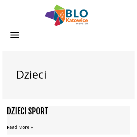
Przejdź
do
treści
Dzieci
DZIECI SPORT
DZIECI
SPORT
Read More »