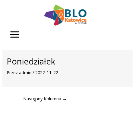
Przejdź
do
treści
Poniedziałek
Przez
admin
/
2022-11-22
Następny Kolumna
→