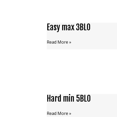
Easy max 3BLO
Easy
max
3BLO
Read More »
Hard min 5BLO
Hard
min
5BLO
Read More »