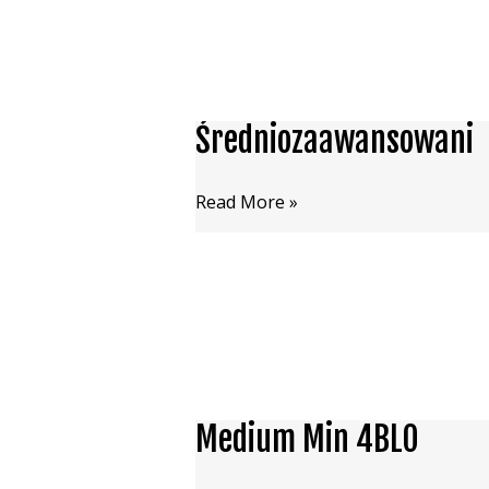
Średniozaawansowani
Średniozaawansowani
Read More »
Medium Min 4BLO
Medium
Min