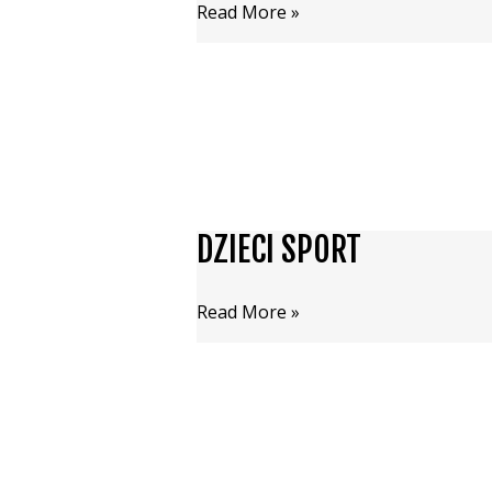
4BLO
Read More »
DZIECI SPORT
DZIECI
SPORT
Read More »