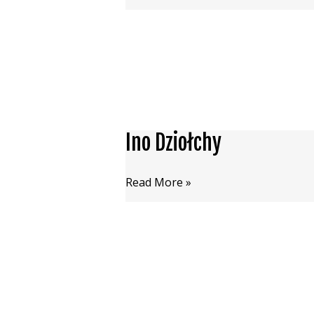
Ino Dziołchy
Ino
Dziołchy
Read More »