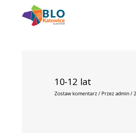
Przejdź
do
treści
10-12 lat
Zostaw komentarz
/ Przez
admin
/